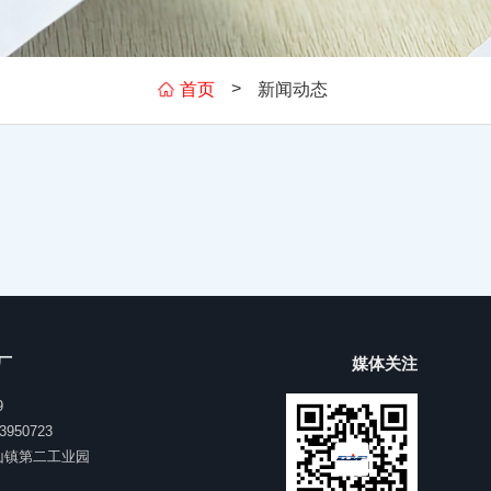
>
首页
新闻动态
厂
媒体关注
9
3950723
山镇第二工业园